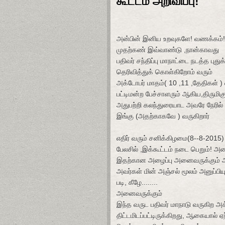
கூட்டம் அறிவிப்பு!
அன்பின் இனிய உறவுகளே! வணக்கம்!
முதற்கண் இவ்வாண்டு ,நான்காவது
பதிவர் சந்திப்பு மாநாட்டை நடத்த பு
தெரிவித்துக் கொள்கிறோம் வரும்
அக்டோபர் மாதம்( 10 ,11 ,தேதிகள் ) எ
பட்டிமன்ற பேச்சாளரும் ஆகிய,திருமிகு
அதுபற்றி கலந்துரையாட அவரே நேரில்
இங்கு (அதற்காகவே ) வருகிறார்
எதிர் வரும் சனிக்கிழமை(8--8-2015)
பேலசில் ,இக்கூட்டம் நடை பெறும்!
இதற்கான அழைப்பு அனைவருக்கும் அன
அவர்கள் மின் அஞ்சல் மூலம் அனுப்பியு
படி, கீழே........
அனைவருக்கும்
இந்த வருட பதிவர் மாநாடு வருகிற அக்
திட்டமிடப்பட்டிருக்கிறது, ஆகையால