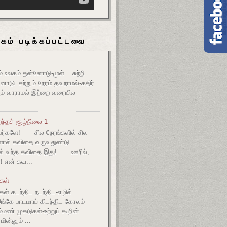
கம் படிக்கப்பட்டவை
உலகம் தன்னோடு-முள் சுற்றி
ோடு சற்றும் நேரம் தவறாமல்-கதிர்
் வாராமல் இற்றை வரையில
ந்தச் சூழ்நிலை-1
ர்களே! சில நேரங்களில் சில
களால் கவிதை வருவதுண்டு
ல் வந்த கவிதை இது! ஊரில்,
! என் கவ...
ுகள்
கள் கடந்திட நடந்திட-எழில்
இங்கே பாடமாய் கிடந்திட கோலம்
ம்மண் முகடுகள்-உற்றுப் கூறின்
ின்னும் ...