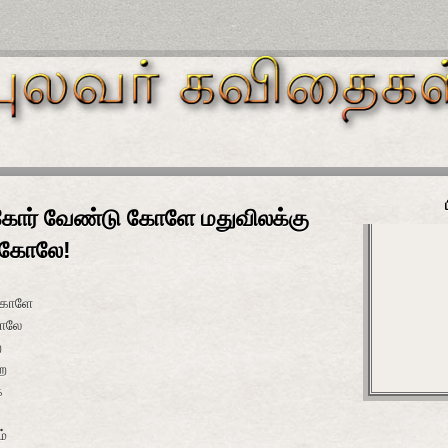
க்கோர் வேண்டு கோளே மதுவிலக்கு
ு கோலே!
 கோளே
கோலே
ே
றே
ே
ம்