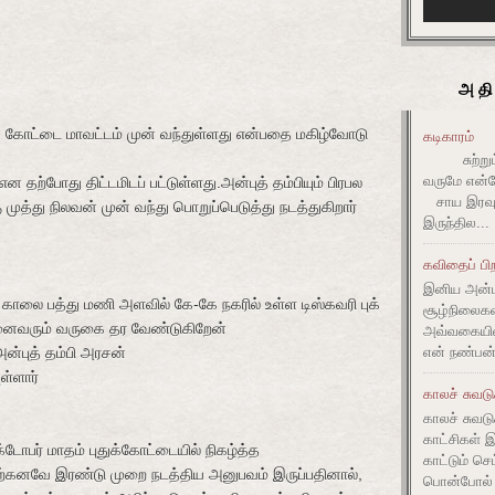
அதி
துக் கோட்டை மாவட்டம் முன் வந்துள்ளது என்பதை மகிழ்வோடு
கடிகாரம்
சுற்றும் 
வருமே என்ன
ன தற்போது திட்டமிடப் பட்டுள்ளது.அன்புத் தம்பியும் பிரபல
சாய இரவும
 முத்து நிலவன் முன் வந்து பொறுப்பெடுத்து நடத்துகிறார்
இருந்தில...
கவிதைப் பிற
இனிய அன்ப
 காலை பத்து மணி அளவில் கே-கே நகரில் உள்ள டிஸ்கவரி புக்
சூழ்நிலை
 அனைவரும் வருகை தர வேண்டுகிறேன்
அவ்வகையி
்புத் தம்பி அரசன்
என் நண்பன்
ள்ளார்
காலச் சுவட
காலச் சுவடு
காட்சிகள் 
டோபர் மாதம் புதுக்கோட்டையில் நிகழ்த்த
காட்டும் செ
் ஏற்கனவே இரண்டு முறை நடத்திய அனுபவம் இருப்பதினால்,
பொன்போல் ம