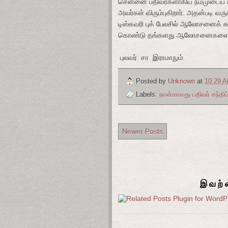
சென்னை பதிவர்களாகிய நம்முடைய கர
அவர்கள் விரும்புகிறார். அதன்படி வ
டிஸ்கவரி புக் பேலசில் ஆலோசனைக் க
கொண்டு தங்களது ஆலோசனைகளை வழங
புலவர் சா இராமாநும்
Posted by
Unknown
at
10:29 
Labels:
நான்காவது பதிவர் சந்தி
Newer Posts
இவற்ற