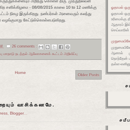
ுத்துக்களையும் அறிந்து கொள்ள திரு. முத்துநிலவன்
ருகிற சனிக்கிழமை - 08/08/2015 காலை 10 to 12 மணிக்கு
ஓதாமல் ஒரு
ூட்டம் நிகழ இருக்கிறது. நண்பர்கள் அனைவரும் கலந்து
ஓதாமல் ஒர
உரிமைக்கு 
்குமாறு கேட்டுக்கொள்ளபடுகிறது.
ஆதாரம் இ
செய்வாரின்
முதுமையிலே 
AM
26 comments :
முதுமையிலே 
ஆனால் முது
ப்பு மாநாடு நடத்தல் ஆலோசனைக் கூட்டம் அறிவிப்பு
நொந்தேன் ம
தள்ள-எனின
Home
Older Posts
ச
ையும் வாசிக்கலாமே.
சமீ