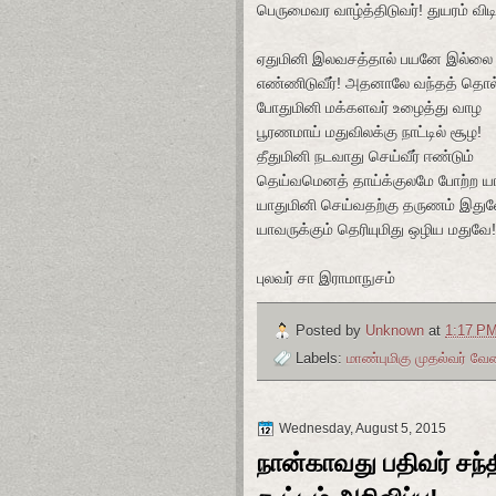
பெருமைவர வாழ்த்திடுவர்! துயரம் விடிய
ஏதுமினி இலவசத்தால் பயனே இல்லை
எண்ணிடுவீர்! அதனாலே வந்தத் தொ
போதுமினி மக்களவர் உழைத்து வாழ
பூரணமாய் மதுவிலக்கு நாட்டில் சூழ!
தீதுமினி நடவாது செய்வீர் ஈண்டும்
தெய்வமெனத் தாய்க்குலமே போற்ற யா
யாதுமினி செய்வதற்கு தருணம் இது
யாவருக்கும் தெரியுமிது ஒழிய மதுவே!
புலவர் சா இராமாநுசம்
Posted by
Unknown
at
1:17 P
Labels:
மாண்புமிகு முதல்வர் வே
Wednesday, August 5, 2015
நான்காவது பதிவர் சந