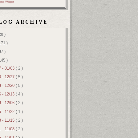
nts Widget
LOG ARCHIVE
28 )
171 )
97 )
145 )
7 - 01/03
( 2 )
0 - 12/27
( 5 )
3 - 12/20
( 5 )
6 - 12/13
( 4 )
9 - 12/06
( 2 )
5 - 11/22
( 1 )
8 - 11/15
( 2 )
1 - 11/08
( 2 )
5 - 11/01
( 2 )