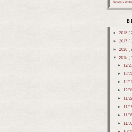
Recent Comme
B
►
2018
( 
►
2017
( 
►
2016
( 
▼
2015
( 
►
12/2
►
12/2
►
12/1
►
12/0
►
11/2
►
11/1
►
11/0
►
11/0
►
10/2