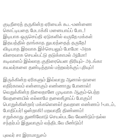
குடிநீரைத் தருகின்ற ஏரியைக் கூட-மண்ணை
கொட்டியதை மேடாக்கி மனையாய்ப் போட!
இடியாக ஒருசெய்தி ஏடுகளில் வருதே-மக்கள்
இதயத்தில் தாங்காத துயரத்தைத் தருதே!
விடியாத இரவாக இச்செயலும் போமோ -அரசு
விரைவாக செயல்பட்டு தடுக்காமல் ஆமோ!
கடிவாளம் இல்லாத குதிரையென திரியும்- அடங்கா
கயவர்களை தண்டித்தால் மற்றவர்க்குப் புரியும்!
இருக்கின்ற ஏரிகளும் இவ்வாறு ஆனால்-நாளை
எதிர்காலம் என்னாகும் எண்ணாது போனால்!
வெறுக்கின்ற நிலைதானே முடிவாக ஆகும்-பெற்ற
வேதனையில் எல்லாமே தலைகீழாய்ப் போகும்!
பொறுக்கின்றார் மக்களெனல்! தவறான எண்ணம் !-பாடம்,
போதிப்பர்! ஒன்றாகி! மறவாதீர் திண்ணம்!
சறுக்காது துணிவோடு செயல்படவே வேண்டும்-நல்ல
சந்தர்பம் இதுவாகும் வந்திடவே மீண்டும்!
புலவர் சா இராமாநுசம்