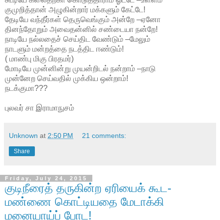
குமுறித்தான் அழுகின்றார் மக்களும் கேட்டே!
தேடியே வந்தீர்கள் தெருவெங்கும் அன்றே –ஏனோ
தினந்தோறும் அவைதன்னில் சண்டையா நன்றே!
நாடியே நல்லதைச் செய்திட வேண்டும் –மேலும்
நாடளும் மன்றத்தை நடத்திட ஈண்டும்!
( மாண்பு மிகு பிரதமர்)
மோடியே முன்னின்று முயன்றிடல் நன்றாம் –நாடு
முன்னேற செய்வதில் முக்கிய ஒன்றாம்!
நடக்குமா???
புலவர் சா இராமாநுசம்
Unknown
at
2:50 PM
21 comments:
Share
Friday, July 24, 2015
குடிநீரைத் தருகின்ற ஏரியைக் கூட-
மண்ணை கொட்டியதை மேடாக்கி
மனையாய்ப் போட!