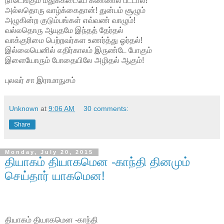
நாடெங்கும் மதுக்கடையே கண்ணில் பட்டால்!
அல்லதொரு வாழ்க்கைதான்! துன்பம் சூழும்
அழுகின்ற குடும்பங்கள் எவ்வண் வாழும்!
வல்லதொரு ஆயுதமே இந்தத் தேர்தல்
வாக்குரிமை பெற்றவர்கள உணர்த்து ஓர்தல்!
இல்லையெனில் எதிர்காலம் இருண்டே போகும்
இளையோரும் போதையிலே அழிதல் ஆகும்!
புலவர் சா இராமாநுசம்
Unknown
at
9:06 AM
30 comments:
Share
Monday, July 20, 2015
தியாகம் தியாகமென -காந்தி தினமும்
செய்தார் யாகமென!
தியாகம் தியாகமென -காந்தி