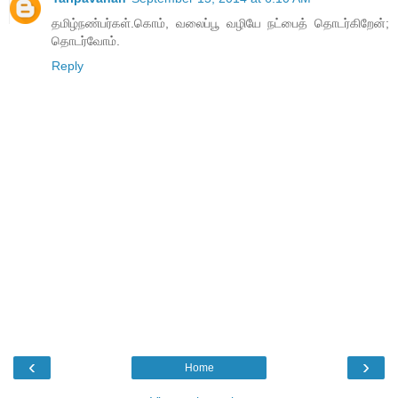
தமிழ்நண்பர்கள்.கொம், வலைப்பூ வழியே நட்பைத் தொடர்கிறேன்;
தொடர்வோம்.
Reply
‹
›
Home