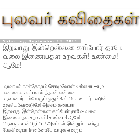
Saturday, September 13, 2014
இறவாது இன்றென்னை காப்போர் தாமே-
வலை இணையதள உறவுகள்! உண்மை!
ஆமே!
மறவாமல் நாள்தோறும் தொழுவோன் உன்னை –ஏழு
மலைவாச காப்பவன் நீதான் என்னை
உறவானார் எல்லோரும் ஒதுங்கிக் கொண்டார் –வரின்
உதவிட வேண்டுமே! அச்சம் கண்டார்
இறவாது இன்றென்னை காப்போர் தாமே- வலை
இணையதள உறவுகள்! உண்மை! ஆமே!
பிறவாத உடன்பிறப்பே ! அவர்கள் இன்றும் – வந்து
பேசுகின்றார் !என்னோடே வாழ்க என்றும்!