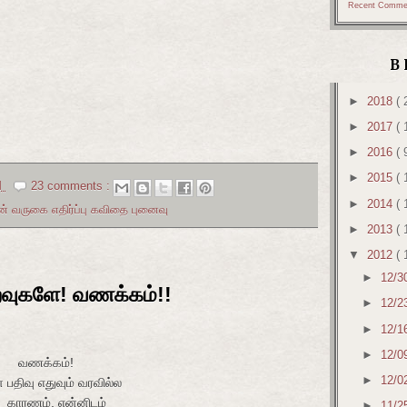
Recent Comme
B
►
2018
( 
►
2017
( 
►
2016
( 
►
2015
( 
M
23 comments :
►
2014
( 
வருகை எதிர்ப்பு கவிதை புனைவு
►
2013
( 
▼
2012
( 
►
12/3
றவுகளே! வணக்கம்!!
►
12/2
►
12/1
►
12/0
ம்!
►
12/0
ிவு எதுவும் வரவில்ல
்னிடம்
►
11/2