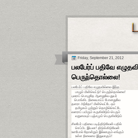
Friday, September 21, 2012
பலபேர்ப் பதிவே எழுதவ
பெருந்தொல்லை!
பலபேர்ப் பதிவே எழுதவில்லை-இந்த
பாழும் மின்வெட்டு! பெருந்தொல்லை!
புலராப் பொழுதே ஆனதுவே-துயர்
பொங்கிட நிலையாய்ப் போனதுவே
தளரா அந்தோ! மின்வெட்டே-நம்
தமிழகம் முற்றும் தொழில்கெட்டே
வளராப் பயிரும் கருகிவிடும்-பெரும்
வறுமையும் பஞ்சமும் பெருகிவிடும்
சிலபேர் பதிவை படித்திடுவேன்-பதில்
செப்பிட இயலா! திடுக்கிடுவேன்
உளபோல் தோன்றும் இல்லாகும்-எங்கும்
உள்ள நிலைமை இதுவாகும்!