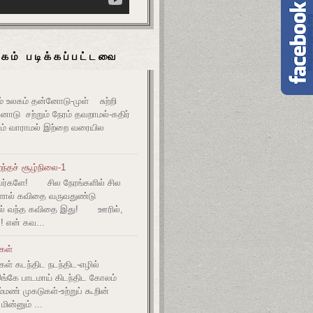
கம் படிக்கப்பட்டவை
உலகம் தன்னோடு-முள் சுற்றி
ோடு சற்றும் நேரம் தவறாமல்-கதிர்
் வாராமல் இற்றை வரையில
ந்தச் சூழ்நிலை-1
ர்களே! சில நேரங்களில் சில
களால் கவிதை வருவதுண்டு
ல் வந்த கவிதை இது! ஊரில்,
! என் கவ...
ுகள்
கள் கடந்திட நடந்திட-எழில்
இங்கே பாடமாய் கிடந்திட கோலம்
ம்மண் முகடுகள்-உற்றுப் கூறின்
ின்னும் ...