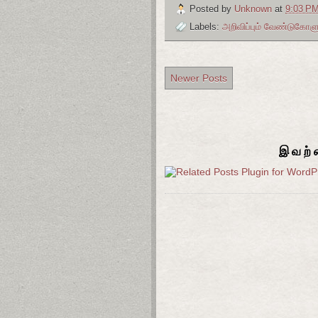
Posted by
Unknown
at
9:03 P
Labels:
அறிவிப்பும் வேண்டுகோளு
Newer Posts
இவற்ற