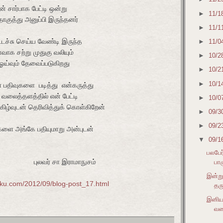
ார்பாக பேட்டி ஒன்று
►
11/1
த்து அனுப்பி இருந்தனர்
►
11/1
சு செய்ய வேண்டி இருந்த
►
11/0
சற்று முதுகு வலியும்
►
10/2
ய்வும் தேவைப்படுகிறது
►
10/2
►
10/1
ளை படித்து என்கருத்து
ைத்தளத்தில் என் பேட்டி
►
10/0
ழ்வுடன் தெரிவித்துக் கொள்கிறேன்
►
09/3
►
09/2
அங்கே பதியுமாறு அன்புடன்
▼
09/1
பலபேர
இராமாநுசம்
பாழ
இன்று
uku.com/2012/09/blog-post_17.html
தர
இனிய 
வண