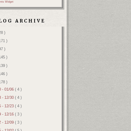
nts Widget
LOG ARCHIVE
28 )
171 )
97 )
145 )
139 )
146 )
178 )
0 - 01/06
( 4 )
3 - 12/30
( 4 )
6 - 12/23
( 4 )
9 - 12/16
( 3 )
2 - 12/09
( 3 )
5 - 12/02
( 5 )