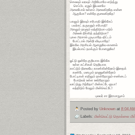
செலவும் வரவும் அறியோமே-எடுத்து
செப்பிட ஏதும் இயலாமே
அலைபோல் உள்ளம் அலைகிறதே-என்ன
ஆகுமோ? என்றே குலைகிறதே!
பகலும் இரவும் சரிபாதி-இங்கேப்
பவர்கட் தருவதும் சரிபாதி!
அகலும் நாளும் வந்திடுமா-படும்
அல்லல் நீக்கித் தந்திடுமா?
புகல அரசால் முடியாதே-திட்டம்
போட்டால் அன்றி விடியாதே!
இகலே அரசியல் ஆனதுவே-காணல்
இயல்பாய் நமக்கும் போனதுவே!
ஓட்டு ஒன்றே குறியாக-இங்கே
உள்ள கட்சிகள் நெறியாக
காட்டும் நிலையே காண்கின்றோம்-இதைக்
கண்டே மனமும் நாணுகின்றோம்
போட்டிகள் எதிலும் நாள்தோறும்-சண்டைப்
போடுவர் உள்ள ஊர்தோறும்
வாட்டுது அந்தோ! மின்கட்டே-ஐயா!
வந்திடும் மேலும் மின்வெட்டே
!
புலவர் சா இராமாநுசம்
Posted by
Unknown
at
8:04 A
Labels:
மின்வெட்டு தொல்லை மீள