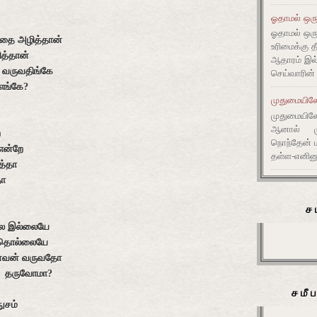
ஓதாமல் ஒரு
ஓதாமல் ஒர
்தை அழித்தான்
உரிமைக்கு 
த்தான்
ஆதாரம் இ
் வருவதிங்கே
செய்வாரின்
எங்கே?
முதுமையிலே 
முதுமையிலே 
ஆனால் முது
ே
நொந்தேன் ம
என்றே
தள்ள-எனின
த்தா
தா
ச
லை இல்லையே
த தொல்லையே
ணனவன் வருவதோ
லை தருவோமா?
சமீ
சம்