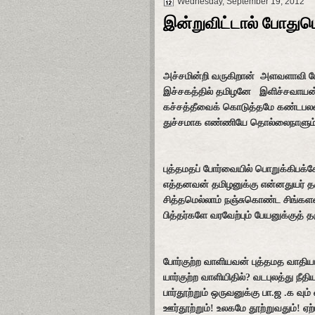
Wednesday, September 19, 2012
இன்றுவிட்டால் போது
அச்சமின்றி வருகிறான் அளவளாவி ப
இச்சகத்தில் தமிழனே இளிச்சவாயன
கச்சத்தீவைக் கொடுத்தமே கண்டப
துச்சமாக எண்ணியே தொல்லைநாளும
புத்தமதப் போர்வையில் பொறுக்கிபக்ச
எத்தனவன் தமிழனுக்கு என்னதுயர் த
சித்தமெல்லாம் நஞ்சுகொண்ட சிங்க
பித்தர்களே வரவேற்பும் பேயனுக்குத் 
போர்குற்ற வாளியவன் புத்தமத வாதிய
யார்குற்ற வாளியிதில்? வடபுலத்து நீதி
பார்தூற்றும் ஒருவனுக்கு பா.ஜ .க வும்
ஊர்தூற்றும்! உலகமே தூற்றுவதும்! ஏற்