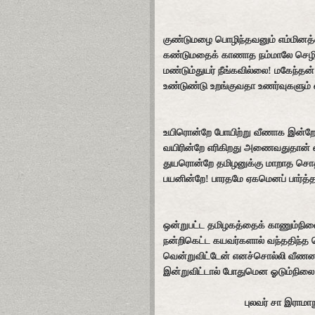
குண்டுமழை பொழிந்தவனும் எம்மினத
கண்டுமதைக் காணாத நம்மாலே செழி
மண்டும்துயர் நீங்கவில்லை! மகேந்தன
உண்டுண்டு உறங்குவதா உணர்வுகளும் 
உயிரொன்றே போயிற்று வீணாக இன்ற
வயிரின்றே எரிகிறது அணைவதுதான் 
துயரொன்றே தமிழனுக்கு மாறாத சொ
பயனின்றே! பாரதமே ஏகமெனப் பார்த்
ஒன்றுபட்ட தமிழகத்தைக் காணும்நி
நன்றிகெட்ட கயவர்களால் வந்ததிந்
வென்றுவிட்டேன் எனச்சொல்லி வீ
இன்றுவிட்டால் போதுமென ஓடும்நி
புலவர் சா இராமாநு