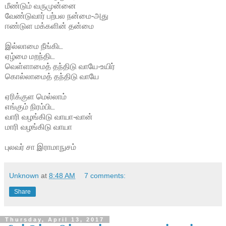
மீண்டும் வருமுன்னை
வேண்டுவார் பற்பல நன்மை-அது
ஈண்டுள மக்களின் தன்மை
இல்லாமை நீங்கிட
ஏழ்மை மறந்திட
வெள்ளாமைத் தந்திடு வாயே-உயிர்
கொல்லாமைத் தந்திடு வாயே
ஏரிக்குள மெல்லாம்
எங்கும் நிரம்பிட
வாரி வழங்கிடு வாயா-வான்
மாரி வழங்கிடு வாயா
புலவர் சா இராமாநுசம்
Unknown
at
8:48 AM
7 comments:
Share
Thursday, April 13, 2017