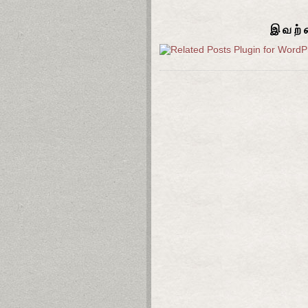
இவற்ற