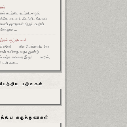
ுகள்
கள் கடந்திட நடந்திட-எழில்
இங்கே பாடமாய் கிடந்திட கோலம்
ம்மண் முகடுகள்-உற்றுப் கூறின்
ின்னும் ...
ந்தச் சூழ்நிலை-1
ர்களே! சில நேரங்களில் சில
களால் கவிதை வருவதுண்டு
ல் வந்த கவிதை இது! ஊரில்,
! என் கவ...
மீபத்திய பதிவுகள்
பத்திய கருத்துரைகள்