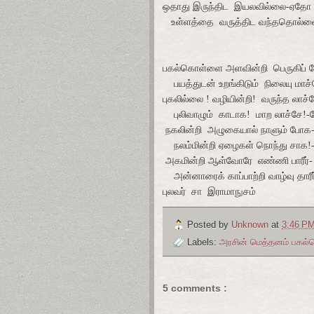
ஒதாது இருந்திட
இயலவில்லை-ஏதோ
உள்ளத்தை
வருத்திட வந்ததொல்ல
பகல்கொள்ளை
அளவின்றி
பெருகிப்
பயத்துடன்
உறங்கிடும்
நிலையு மாச்
புகலில்லை ! வழியின்றி!
வருந்த லாச்ச
புலிவாழும்
காடாக!
மாற லாச்சே!-ம
நகலின்றி அழுகையால் நாளும் போக
நலம்மின்றி
ஏழைகள் நொந்து சாக!
அகமின்றி
ஆள்வோரே
எண்ணி பாரீர்
அன்னாரைக் காப்பாற்றி வாழ்வு
தாரீர
புலவர்
சா
இராமாநுசம்
Posted by
Unknown
at
3:46 P
Labels:
அரசின் மெத்தனம் பக
5 comments :