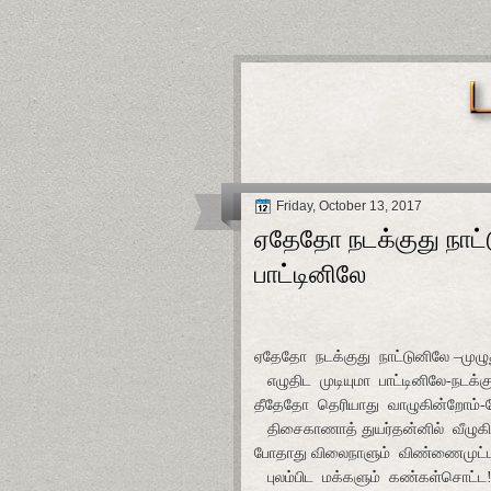
Friday, October 13, 2017
ஏதேதோ நடக்குது நாட்ட
பாட்டினிலே
ஏதேதோ
நடக்குது
நாட்டுனிலே –முழு
எழுதிட
முடியுமா
பாட்டினிலே-நடக்கு
தீதேதோ
தெரியாது
வாழுகின்றோம்-
திசைகாணாத் துயர்தன்னில்
வீழுக
போதாது விலைநாளும்
விண்ணைமுட்
புலம்பிட
மக்களும்
கண்கள்சொட்