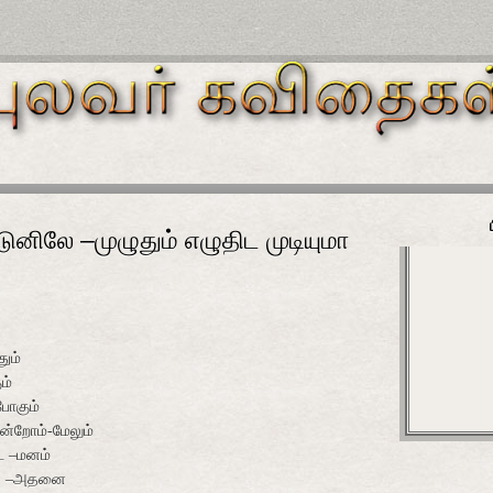
ுனிலே –முழுதும் எழுதிட முடியுமா
தும்
ம்
போகும்
ின்றோம்-மேலும்
ட –மனம்
ட! –அதனை