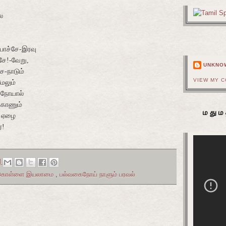
ை
 போச்சே-இரவு
சே!-வேறு,
UNKNO
ே-நாடும்
VIEW MY 
ேலும்
-நோயால்
-காணும்
மதும
- ஏழை
்!
M
ல்கொள்ளை இயலாமை
,
பல்வகைநோய் நாளும் பரவல்