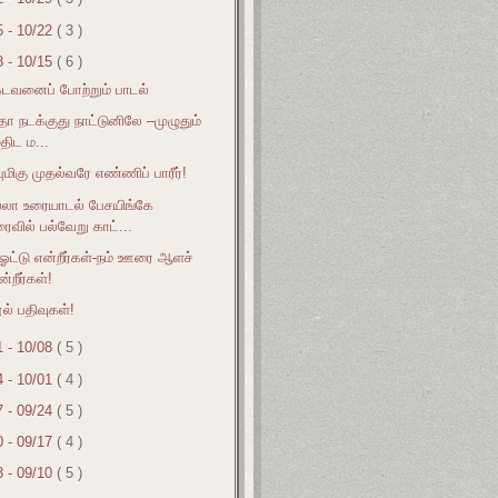
5 - 10/22
( 3 )
8 - 10/15
( 6 )
டவனைப் போற்றும் பாடல்
 நடக்குது நாட்டுனிலே –முழுதும்
திட ம...
ுமிகு முதல்வரே எண்ணிப் பாரீர்!
ல்லா உரையாடல் பேசயிங்கே
ைவில் பல்வேறு காட்...
 ஓட்டு என்றீர்கள்-நம் ஊரை ஆளச்
்றீர்கள்!
ல் பதிவுகள்!
1 - 10/08
( 5 )
4 - 10/01
( 4 )
7 - 09/24
( 5 )
0 - 09/17
( 4 )
3 - 09/10
( 5 )