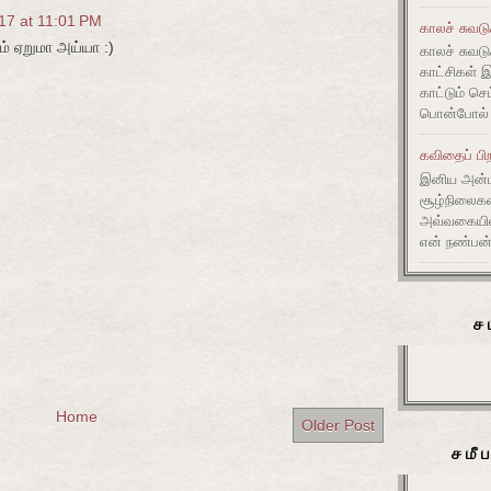
17 at 11:01 PM
காலச் சுவட
் ஏறுமா அய்யா :)
காலச் சுவடு
காட்சிகள் 
காட்டும் செ
பொன்போல் ம
கவிதைப் பிற
இனிய அன்ப
சூழ்நிலை
அவ்வகையி
என் நண்பன்
ச
Home
Older Post
சமீ