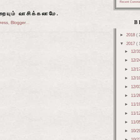
Recent Comme
ையும் வாசிக்கலாமே.
B
►
2018
( 
▼
2017
( 
►
12/3
►
12/2
►
12/1
►
12/1
►
12/0
►
11/2
►
11/1
►
11/1
►
11/0
►
10/2
►
10/2