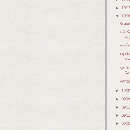
►
10/1
▼
10/0
வேங்க
ஏதேதோ
எழு
மாண்ப
படியி
விர
ஓட்டு
சென
முகநூ
►
10/0
►
09/2
►
09/1
►
09/1
►
09/0