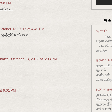
3:58 PM
கிப்போம்
அதி
October 13, 2017 at 4:40 PM
கடிகாரம்
தித்தீர்ப்போம் ஐயா.
சுற்றும் 
வருமே என்ன
சாய இரவும
இருந்தில...
kottai
October 13, 2017 at 5:03 PM
முதுமையிலே 
முதுமையிலே 
ஆனால் முது
நொந்தேன் ம
தள்ள-எனின
ஓதாமல் ஒரு
at 6:01 PM
ஓதாமல் ஒர
உரிமைக்கு 
ஆதாரம் இ
செய்வாரின்