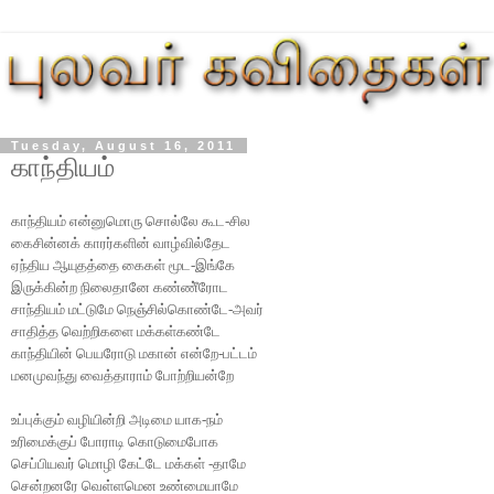
Tuesday, August 16, 2011
காந்தியம்
காந்தியம் என்னுமொரு சொல்லே கூட-சில
கைசின்னக் காரர்களின் வாழ்வில்தேட
ஏந்திய ஆயுதத்தை கைகள் மூட-இங்கே
இருக்கின்ற நிலைதானே கண்ணீ்ரோட
சாந்தியம் மட்டுமே நெஞ்சில்கொண்டே-அவர்
சாதித்த வெற்றிகளை மக்கள்கண்டே
காந்தியின் பெயரோடு மகான் என்றே-பட்டம்
மனமுவந்து வைத்தாராம் போற்றியன்றே
உப்புக்கும் வழியின்றி அடிமை யாக-நம்
உரிமைக்குப் போராடி கொடுமைபோக
செப்பியவர் மொழி கேட்டே மக்கள் -தாமே
சென்றனரே வெள்ளமென உண்மையாமே