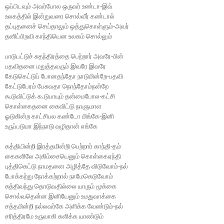
ஒப்பிடவும் அவர்போல ஒருவர் உண்டா-இவ்
உலகத்தில் இன்றுவரை சொல்வீர் கண்டால்
தப்புதனைச் செய்தாலும் ஒத்துகொள்ளும்-அவர்
தனிப்பிறவி காந்தியென உலகம் சொல்லும்
பாடுபட்டுச் சுதந்திரத்தை பெற்றார் அவரே-பின்
பதவிதனை மறுத்தவரும் இவரே இவரே
கேடுகெட்டுப் போனதந்தோ நாடுமின்றே-பதவி
கேட்டுபேரம் பேசுவதா நொந்தோம்நன்றே
கூடுவிட்டுக் கூடுபாயும் தன்மைபோல-கட்சி
கொள்கைதனை கைவிட்டு நாளுமாள
ஓடுகின்ற காட்சிபல கண்டோ மிங்கே-இனி
உருப்படுமா இந்நாடு வழிதான் எங்கே
கத்தியின்றி இரத்தமின்றி பெற்றார் காந்தி-தம்
கைகளிலே அகிம்சையெனும் கொள்கைஏந்தி
புத்திகெட்டு நாமதனை அழித்தே விடுவோம்-நல்
போக்கற்று நோக்கற்றால் நாமேகெடுவோம்
சுத்திவந்து தொடுவதில்லை யாரும் மூக்கை
சொல்வதென்ன இனியேனும் உமதுவாக்கை
சத்தமின்றி நல்லவர்கே அளிக்க வேண்டும்-நல்
சரித்திரமே உருவாகி களிக்க யாண்டும்