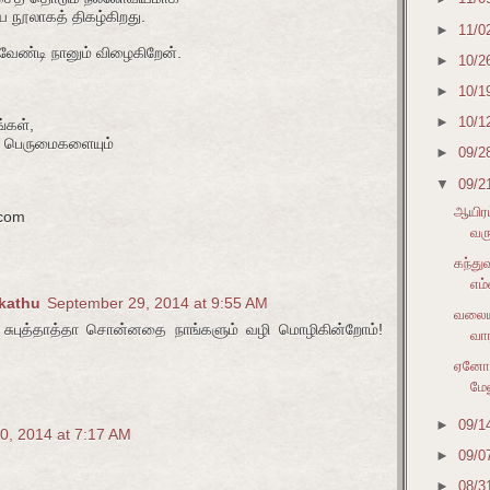
நூலாகத் திகழ்கிறது.
►
11/0
வேண்டி நானும் விழைகிறேன்.
►
10/2
►
10/1
►
10/1
்கள்,
ர பெருமைகளையும்
►
09/2
▼
09/2
ஆயிரம
.com
வரு
கந்து
எம
akathu
September 29, 2014 at 9:55 AM
வலைய
 சுபுத்தாத்தா சொன்னதை நாங்களும் வழி மொழிகின்றோம்!
வா
ஏனோ 
மே
►
09/1
0, 2014 at 7:17 AM
►
09/0
►
08/3