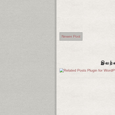
Newer Post
இவற்ற