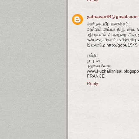
yathavan64@gmail.com
அன்புடையீர்! வணக்கம்!
அன்பின் அய்யா திரு. வை. 
பதிவுகளில் சிலவற்றை அவரத
என்பதை மிகவும் மகிழ்ச்சியுட
இணைப்பு: http://gopu1949.
நன்றி!
நட்புடன்,
புதுவை வேலு
www.kuzhalinnisai.blogsp
FRANCE
Reply