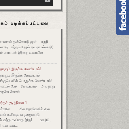
கம் படிக்கப்பட்டவை
உலகம் தன்னோடு-முள் சுற்றி
ோடு சற்றும் நேரம் தவறாமல்-கதிர்
் வாராமல் இற்றை வரையில
நாளும் இருக்க வேண்டாம்!
ுநாளும் இருக்க வேண்டாம்
தீங்குயெனில் பொறுக்க வேண்டாம்!
ல்லாமல் பேச வேண்டாம் அவதூறு
 உறவே வேண்ட...
ந்தச் சூழ்நிலை-1
ர்களே! சில நேரங்களில் சில
களால் கவிதை வருவதுண்டு
ல் வந்த கவிதை இது! ஊரில்,
! என் கவ...