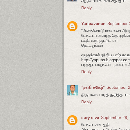
அருமையான கவிதை ஐயா.
Reply
Yarlpavanan
September 2
"விண்ணொடு மண்ணை அள
வேங்கட உன்னடித் தொழுகின
பக்தி உணர்வூட்டும் பா!
தொடருங்கள்
எழுதுகோல் ஏந்திய யாழ்பாவா
http://yppubs.blogspot.co
படித்துப் பாருங்கள். நண்பர்க
Reply
”தளிர் சுரேஷ்”
September 2
திருமாலை பாடித் துதித்த பாம
Reply
sury siva
September 28, 
வேங்கடவன் துதி
அற்புதமாக மட்டுமல்ல், நெ