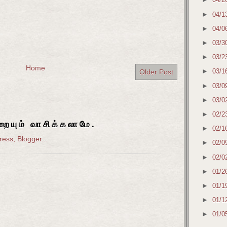
►
04/1
►
04/0
►
03/3
►
03/2
Home
►
03/1
Older Post
►
03/0
►
03/0
►
02/2
ையும் வாசிக்கலாமே.
►
02/1
►
02/0
►
02/0
►
01/2
►
01/1
►
01/1
►
01/0