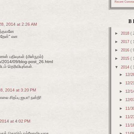
Recent Comme
B
8, 2014 at 2:26 AM
ந்தவனே
►
2018
( 
்றேன்" என
►
2017
( 
►
2016
( 
ணன் பதிவுகள் (மின்நூல்)
►
2015
( 
m/2014/09/blog-post_26.html
ளிடம் தெரிவியுங்கள்.
▼
2014
( 
►
12/2
►
12/2
8, 2014 at 3:20 PM
►
12/1
ாலை சிறப்பு ஐயா! நன்றி!
►
12/0
►
11/3
►
11/2
2014 at 4:02 PM
►
11/1
ஞ்சைத் தொடும் நல்லோவியமாக
►
11/0