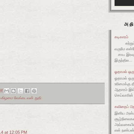
அதி
கடிகாரம்
சுற்றும் 
வருமே என்ன
சாய இரவும
இருந்தில...
ஓதாமல் ஒரு
ஓதாமல் ஒர
உரிமைக்கு 
ஆதாரம் இ
AM
செய்வாரின்
ிக்கிழமை வேங்கடவன் துதி
கவிதைப் பிற
இனிய அன்ப
சூழ்நிலை
அவ்வகையி
என் நண்பன்
4 at 12:05 PM