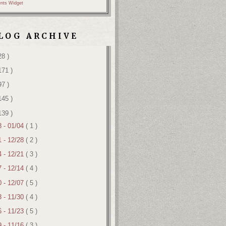
nts Widget
LOG ARCHIVE
28 )
171 )
97 )
145 )
139 )
8 - 01/04
( 1 )
1 - 12/28
( 2 )
4 - 12/21
( 3 )
7 - 12/14
( 4 )
0 - 12/07
( 5 )
3 - 11/30
( 4 )
6 - 11/23
( 5 )
9 - 11/16
( 3 )