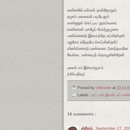
எண்ணில் மக்கள் நாள்தோறும்
ஏழாம் மலைகள் படியேறும்
கண்ணுக் கெட்டிய தூரம்வரை
கண்ணன் புகழேப் போற்றுமுரை
பண்ணொடு இசைத்தே உய்கின்றார்
பஜகோ விந்தமே செய்கின்றார்!
விண்ணொடு மண்ணை அளந்தவனே
வேங்கட உன்னடித் தொழுகின்றேன்
புலவர் சா இராமாநுசம்
(மீள்பதிவு)
Posted by
Unknown
at
10:14 
Labels:
புரட்டாசி இரண்டாம் சன
10 comments :
ஸ்ரீராம்.
September 27, 201