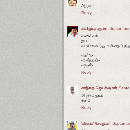
அருமை.
Reply
கவிஞர்.த.ரூபன்
September 
வணக்கம்
ஐயா
காலம்உணர்ந்து கவிதை பிறந்த
-நன்றி-
-அன்புடன்-
-ரூபன்-
Reply
கரந்தை ஜெயக்குமார்
Septe
அருமை ஐயா
தம 2
Reply
'பரிவை' சே.குமார்
Septembe