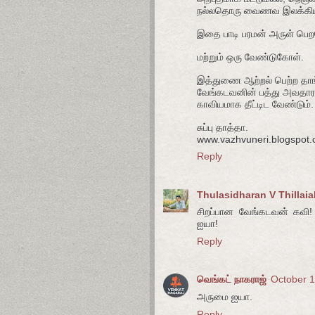
நல்லதொரு வைணவ இலக்கிய 
இதை பாடி பரமன் அருள் பெற
மற்றும் ஒரு வேண்டுகோள்.
இத்துணை ஆற்றல் பெற்ற தாங
வேங்கடவனின் பத்து அவதா
காவியமாக தீட்டிட வேண்டும்.
சுப்பு தாத்தா.
www.vazhvuneri.blogspot
Reply
Thulasidharan V Thillai
சிறப்பான வேங்கடவன் கவி!
ஐயா!
Reply
வெங்கட் நாகராஜ்
October 1
அருமை ஐயா.
Reply