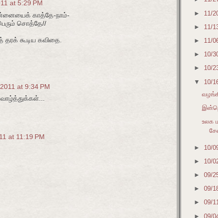
011 at 5:29 PM
►
11/2
ன்னையைக் காத்தே-நாம்-
ெரும் சொத்தே//
►
11/1
் தரக் கூடிய கவிதை.
►
11/0
►
10/3
►
10/2
▼
10/1
 2011 at 9:34 PM
வழங்க
ழ்த்துக்கள்...
இன்றெ
உலக ம
ச
11 at 11:19 PM
►
10/0
►
10/0
►
09/2
►
09/1
►
09/1
►
09/0