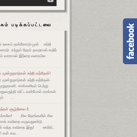
கம் படிக்கப்பட்டவை
உலகம் தன்னோடு-முள் சுற்றி
ோடு சற்றும் நேரம் தவறாமல்-கதிர்
் வாராமல் இற்றை வரையில
மூன்றுநாடுகள் சுற்றி வந்தேன்!
மூன்றுநாடுகள் சுற்றி வந்தேன்-
குவலி, கால்வலியும் பெற்று
துவருந்தி விட்டவன்போல் கால்கள்
ும் ...
ந்தச் சூழ்நிலை-1
ர்களே! சில நேரங்களில் சில
களால் கவிதை வருவதுண்டு
ல் வந்த கவிதை இது! ஊரில்,
! என் கவ...