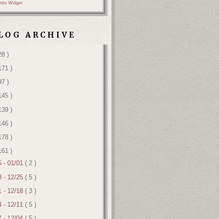
nts Widget
LOG ARCHIVE
28 )
171 )
97 )
145 )
139 )
146 )
178 )
161 )
5 - 01/01
( 2 )
8 - 12/25
( 5 )
1 - 12/18
( 3 )
4 - 12/11
( 5 )
7 - 12/04
( 5 )