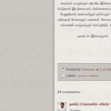
காரணம் யாருக்கும் புரியவே இல்லை
பெற்றவள் இயற்கையாம் அன்னையைக்
பேணுவோம் உலகென்னும் நம்பெரும்
மற்றெவர் போனாலும் மாணவர் சேவ
மக்களின் வாழ்வுக்குச் செய்திடும
புலவர் சா இராமாநுசம்
Posted by
Unknown
at
5:14 A
Labels:
புனைவு கவிதை
29 comments :
நண்டு @நொரண்டு -ஈரோடு
அருமை.