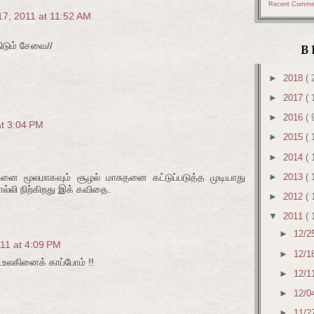
Recent Comme
17, 2011 at 11:52 AM
திடும் சேவை//
B
►
2018
( 
►
2017
( 
►
2016
( 
at 3:04 PM
►
2015
( 
►
2014
( 
►
2013
( 
னை மூலமாகவும் சூழல் மாசுதனை கட்டுப்படுத்த முடியாது
லி நிற்கிறது இக் கவிதை.
►
2012
( 
▼
2011
( 
►
12/2
11 at 4:09 PM
►
12/1
உலகினைக் காப்போம் !!
►
12/1
►
12/0
►
11/2