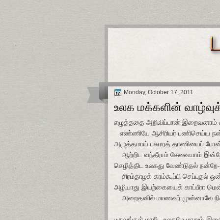
Monday, October 17, 2011
உலக மக்களின் வாழ்வுக
எழுத்ததை அறிவிப்பான் இறைவனாம்
எண்ணியே ஆசிரியர் பணிசெய்ய நன
அழுத்தமாய் பசுமரத் தாணியைப் போன்ற
ஆற்றிட வந்தீராம் சேவையாம் இன்ற
செழித்திட உலகது வேண்டுதல் நன்றே
சிரம்தாழக் கரம்கூப்பி செப்புதல் ஒன
அழியாது இயற்கையைக் காப்பீரா மென்
அறைதனில் மாணவர் முன்னாலே நி
பருவங்கள் மாறிட உலகமே மாறும்-இத