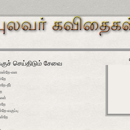
்குச் செய்திடும் சேவை
 என்றே-என
்றே
ே-நீர்
ே
-என்
்றே
றே-வகுப்பு
ன்றே
ை