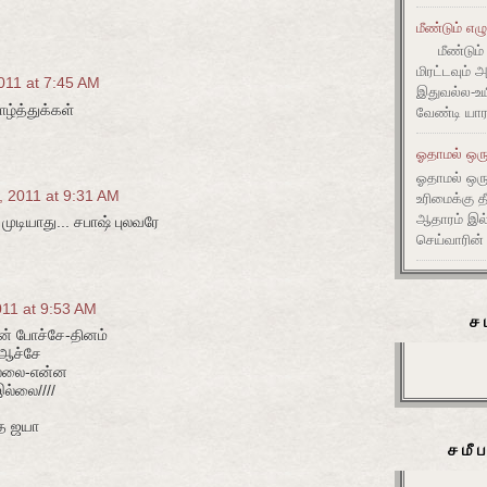
மீண்டும் எழ
மீண்டும் 
மிரட்டவும் 
011 at 7:45 AM
இதுவல்ல-உய
்த்துக்கள்
வேண்டி யார
ஓதாமல் ஒரு
ஓதாமல் ஒர
, 2011 at 9:31 AM
உரிமைக்கு 
ஆதாரம் இ
டியாது... சபாஷ் புலவரே
செய்வாரின்
011 at 9:53 AM
ச
தான் போச்சே-தினம்
க ஆச்சே
ல்லை-என்ன
இல்லை////
ை ஜயா
சமீ