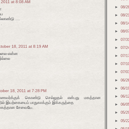
 2011 at 8:08 AM
►
08/2
ை
ிய
►
08/2
்லாண்டு ....
►
08/1
 .
►
08/0
►
07/3
tober 18, 2011 at 8:19 AM
►
07/2
ல்லை-என்ன
►
07/1
 இல்லை
►
07/1
►
07/0
►
06/2
►
06/1
tober 18, 2011 at 7:28 PM
►
06/1
ாணவர்க்குக் கொண்டு செல்லுதல் என்பது மகத்தான
ல் இயற்கையைப் பாதுகாக்கும் இக்கருத்தை
►
06/0
ு மகத்தான சேவையே.
►
05/2
►
05/2
►
05/1