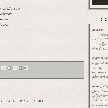
 காத்தே-நாம்-
 சொத்தே
அதி
ை–உலக
் சேவை
கடிகாரம்
சுற்றும் 
வருமே என்ன
சாய இரவும
இருந்தில...
முதுமையிலே 
முதுமையிலே 
ஆனால் முது
M
நொந்தேன் ம
தள்ள-எனின
கவிதைப் பிற
இனிய அன்ப
சூழ்நிலை
அவ்வகையி
October 17, 2011 at 6:43 AM
என் நண்பன்