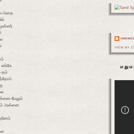
ல்-அதை
ில்
முன்னர்
ி
்ல
UNKNO
்
VIEW MY 
ம்
 எங்கே
மதும
-தம்
தந்தோம்
கு
்ல
ன்னை-மேலும்
ாம் அன்னை
-தினம்
ே
்ன