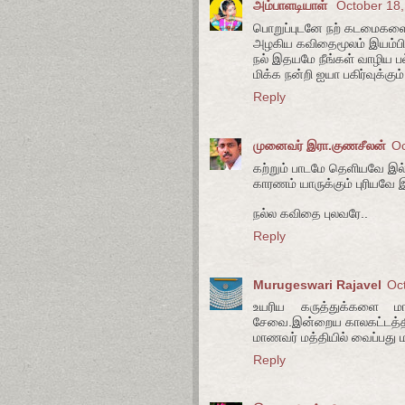
அம்பாளடியாள்
October 18,
பொறுப்புடனே நற் கடமைகள
அழகிய கவிதைமூலம் இயம்ப
நல் இதயமே நீங்கள் வாழிய பல
மிக்க நன்றி ஐயா பகிர்வுக்கும்
Reply
முனைவர் இரா.குணசீலன்
Oc
கற்றும் பாடமே தெளியவே இ
காரணம் யாருக்கும் புரியவே
நல்ல கவிதை புலவரே..
Reply
Murugeswari Rajavel
Oc
உயரிய கருத்துக்களை ம
சேவை.இன்றைய காலகட்டத்தி
மாணவர் மத்தியில் வைப்பத
Reply