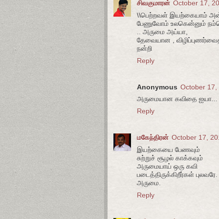
சிவகுமாரன்
October 17, 2
\\பெற்றவள் இயற்கையாம் அ
பேணுவோம் உலகென்னும் நம்ப
.. அருமை அய்யா,
தேவையான , விழிப்புணர்வைத
நன்றி
Reply
Anonymous
October 17,
அருமையான கவிதை ஐயா... வா
Reply
மகேந்திரன்
October 17, 20
இயற்கையை பேணவும்
சுற்றுச் சூழல் காக்கவும்
அருமையாய் ஒரு கவி
படைத்திருக்கிறீர்கள் புலவரே.
அருமை.
Reply