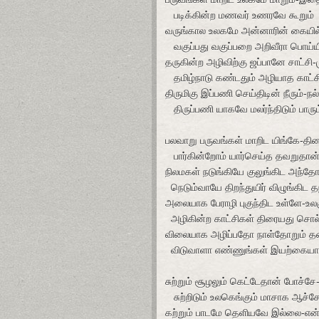
படிக்கின்ற மணவர் உணரவே கூறும்
வருங்கால உலகமே அன்னாரின் கையி
வகுப்பது வகுப்பறை அறிவீரா பொய்ய
தருகின்ற அழிவிற்கு ஜப்பானே சாட்சி-
தமிழ்நாடு கண்டதும் அழியாத காட்ச
திருமிகு இப்பணி செய்திடின் நீரும்-நல
திருப்பணி யாகவே மலர்ந்திடும் பாரும
பலவாறு பருவங்கள் மாறிட யிங்கே-தின
பார்கின்றோம் யார்செய்த தவறுதான்
நிலமகள் நடுங்கியே குலுங்கிட அந்தோ
நெடும்வாயே திறந்துயிர் விழுங்கிட 
அலையாக பேராழி புகுந்திட உள்ளே-உல
அழிகின்ற காட்சிகள் திரையது சொல
விலையாக அழிப்பதோ நாள்தோறும் த
விடுவாளா எண்ணுங்கள் இயற்கைய
சுற்றும் சூழலும் கெட்டேதான் போச்சே
சுற்றிடும் உலகெங்கும் மாசாக ஆச்ச
கற்றும் பாடமே தெளியவே இல்லை-என