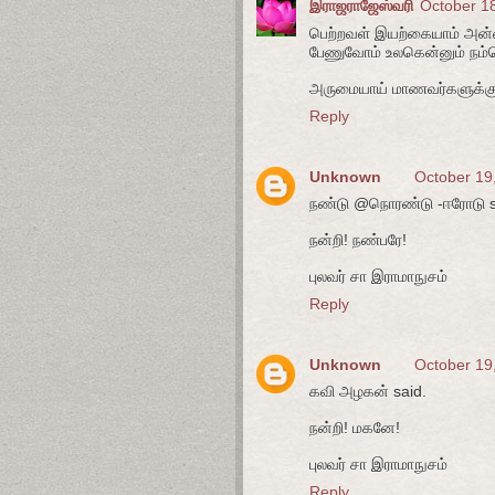
இராஜராஜேஸ்வரி
October 18
பெற்றவள் இயற்கையாம் அன்
பேணுவோம் உலகென்னும் நம்ப
அருமையாய் மாணவர்களுக்கு உ
Reply
Unknown
October 19
நண்டு @நொரண்டு -ஈரோடு s
நன்றி! நண்பரே!
புலவர் சா இராமாநுசம்
Reply
Unknown
October 19
கவி அழகன் said.
நன்றி! மகனே!
புலவர் சா இராமாநுசம்
Reply