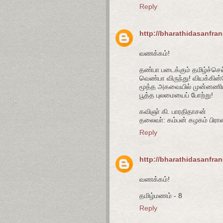
Reply
http://bharathidasanfra
வணக்கம்!
தண்பா படைக்கும் தமிழ்ச்செல
வெண்பா விருந்து! வியக்கின
மூத்த அகவையில் முன்னணியில
பூத்த புலமையைப் போற்று!
கவிஞா் கி. பாரதிதாசன்
தலைவா்: கம்பன் கழகம் பிரான
Reply
http://bharathidasanfra
வணக்கம்!
தமிழ்மணம் - 8
Reply