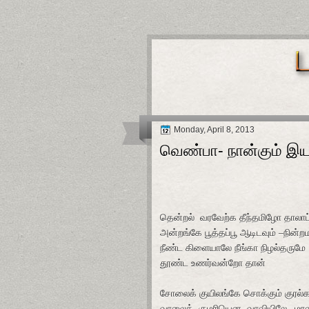
Monday, April 8, 2013
வெண்பா- நான்கும் இயற
தென்றல் வரவேற்க தீந்தமிழோ தாலாட
அன்றங்கே பூத்தப்பூ ஆடிடவும் –நின்றம
நீண்ட கிளையாலே நீங்கா நிழல்தருமே
தூண்ட உணர்வன்றோ தான்
சோலைக் குயிலங்கே சொக்கும் குரல்க
வாலைக் குமரியென வாவியிலே –மா