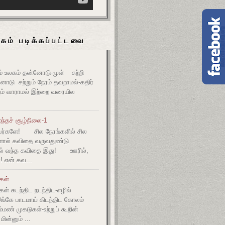
கம் படிக்கப்பட்டவை
உலகம் தன்னோடு-முள் சுற்றி
ோடு சற்றும் நேரம் தவறாமல்-கதிர்
் வாராமல் இற்றை வரையில
ந்தச் சூழ்நிலை-1
ர்களே! சில நேரங்களில் சில
களால் கவிதை வருவதுண்டு
ல் வந்த கவிதை இது! ஊரில்,
! என் கவ...
ுகள்
கள் கடந்திட நடந்திட-எழில்
இங்கே பாடமாய் கிடந்திட கோலம்
ம்மண் முகடுகள்-உற்றுப் கூறின்
ின்னும் ...