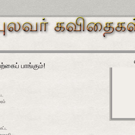
்கைப் பாங்கும்!
்ட
ரம்
ாட்ட
லைமதி