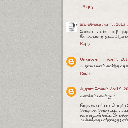
Reply
பால கணேஷ்
April 8, 2013 
வெண்பாக்களின் வழி நான
இளமையானது ஐயா. அருமை
Reply
Unknown
April 9, 20
அருமை ! மனம் கவர்ந்த வரி
Reply
அருணா செல்வம்
April 9, 
வணக்கம் புலவர் ஐயா.
இயற்கையைப் பாடி இயற்றிய
செயற்கை செயலையும் செப்ப 
தயக்கமுடன் கேட்ட இளமதித
மயக்கத்தை மாற்றாத(து) ஏன
-