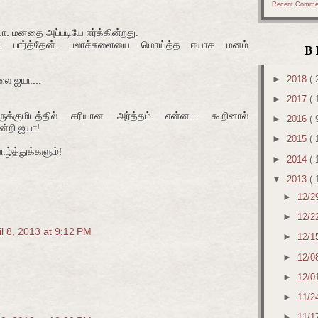
Recent Comme
மனதை அப்படியே ஈர்க்கின்றது.
த்துப் பார்த்தேன். பலாச்சுளையை மொய்த்த ஈயாக மனம்
B
►
2018
( 
ல்லை ஐயா...
►
2017
( 
்குமிடத்தில் சரியான அர்த்தம் என்ன... கூறினால்
►
2016
( 
ன்றி ஐயா!
►
2015
( 
்த்துக்களும்!
►
2014
( 
▼
2013
( 
►
12/2
►
12/2
il 8, 2013 at 9:12 PM
►
12/1
►
12/0
►
12/0
►
11/2
►
11/1