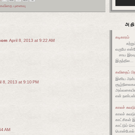
 கவிதை புனைவு
அதி
கடிகாரம்
.com
April 8, 2013 at 9:22 AM
சுற்றும் 
வருமே என்ன
சாய இரவும
இருந்தில...
கவிதைப் பிற
இனிய அன்ப
il 8, 2013 at 9:10 PM
சூழ்நிலை
அவ்வகையி
என் நண்பன்
காலச் சுவட
காலச் சுவடு
காட்சிகள் 
காட்டும் செ
:44 AM
பொன்போல் ம