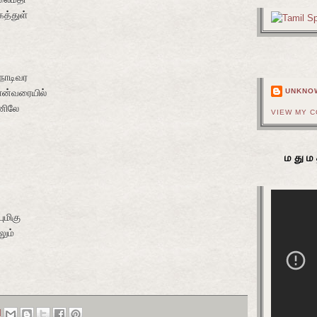
த்துள்
நாடிவர
ான்வரையில்
UNKNO
னிலே
VIEW MY 
மதும
ுமிகு
ும்
M