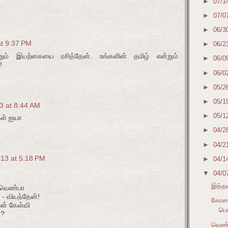
►
07/1
►
07/0
►
06/3
at 9:37 PM
►
06/2
ும் இயற்கையை ரசித்தேன். உங்களின் தமிழ் என்றும்
►
06/0
!
►
06/0
►
05/2
►
05/1
13 at 8:44 AM
►
05/1
கள் ஐயா
►
04/2
►
04/2
2013 at 5:18 PM
►
04/1
▼
04/0
இத்தர
 வெண்பா
- வியந்தேன்!
கோழைய
ன் கேள்வி
பொங
்?
வெண்ப