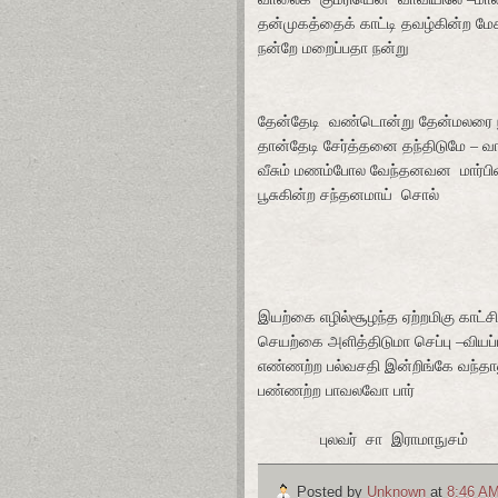
தன்முகத்தைக் காட்டி தவழ்கின்ற மேக
நன்றே மறைப்பதா நன்று
தேன்தேடி வண்டொன்று தேன்மலரை 
தான்தேடி சேர்த்தனை தந்திடுமே – வ
வீசும் மணம்போல வேந்தனவன மார்பி
பூசுகின்ற சந்தனமாய் சொல்
இயற்கை எழில்சூழந்த ஏற்றமிகு காட்சி
செயற்கை அளித்திடுமா செப்பு –வியப்ப
எண்ணற்ற பல்வசதி இன்றிங்கே வந்தால
பண்ணற்ற பாவலவோ பார்
புலவர் சா இராமாநுசம்
Posted by
Unknown
at
8:46 A