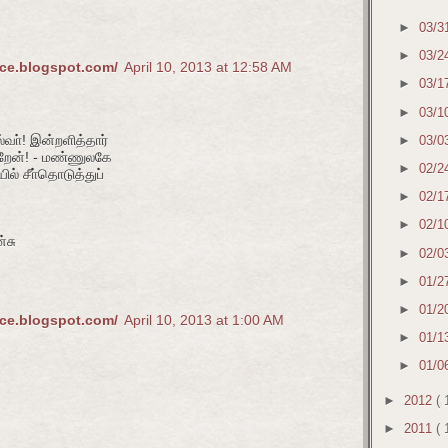
►
03/3
►
03/2
nce.blogspot.com/
April 10, 2013 at 12:58 AM
►
03/1
►
03/1
்வா்! இன்றளித்தார்
►
03/0
்றேன்! - மண்ணுலகே
►
02/2
் சீா்தொடுத்துப்
►
02/1
►
02/1
்சு
►
02/0
►
01/2
►
01/2
nce.blogspot.com/
April 10, 2013 at 1:00 AM
►
01/1
►
01/0
►
2012
( 
►
2011
( 