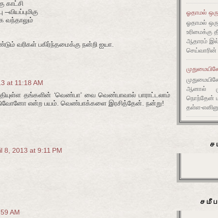
ு காட்சி
 –வியப்புமிகு
ஓதாமல் ஒரு
ே வந்தாலும்
ஓதாமல் ஒர
உரிமைக்கு 
ஆதாரம் இ
ண்டும் வரிகள் பகிர்ந்தமைக்கு நன்றி ஐயா.
செய்வாரின்
முதுமையிலே 
முதுமையிலே 
13 at 11:18 AM
ஆனால் முது
எழுதியுள்ள தங்களின் ‘வெண்பா’ வை வெண்பாவால் பாராட்டலாம்
நொந்தேன் ம
டுவோனோ என்ற பயம். வெண்பாக்களை இரசித்தேன். நன்று!
தள்ள-எனின
ச
il 8, 2013 at 9:11 PM
சமீ
1:59 AM