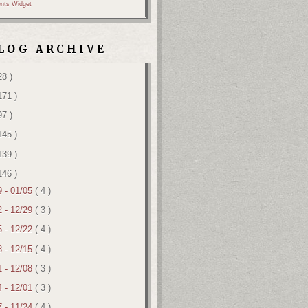
nts Widget
LOG ARCHIVE
28 )
171 )
97 )
145 )
139 )
146 )
9 - 01/05
( 4 )
2 - 12/29
( 3 )
5 - 12/22
( 4 )
8 - 12/15
( 4 )
1 - 12/08
( 3 )
4 - 12/01
( 3 )
7 - 11/24
( 4 )