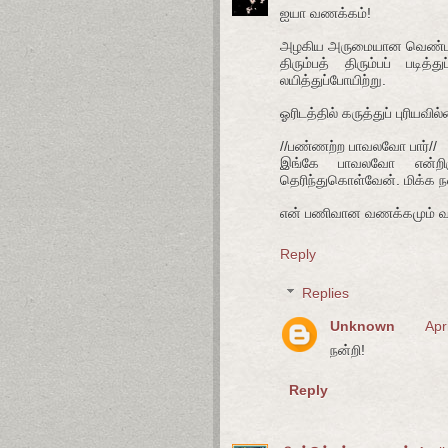
ஐயா வணக்கம்!
அழகிய அருமையான வெண்பா. 
திரும்பத் திரும்பப் படி
லயித்துப்போயிற்று.
ஓரிடத்தில் கருத்துப் புரியவி
//பண்ணற்ற பாவலவோ பார்//
இங்கே பாவலவோ என்றிருக
தெரிந்துகொள்வேன். மிக்க ந
என் பணிவான வணக்கமும் வாழ
Reply
Replies
Unknown
Apr
நன்றி!
Reply