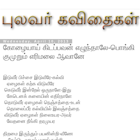
Wednesday, April 10, 2013
கோழையாய் கிடப்பவன் எழுந்தாலே-பொங்கி
குமுறும் எரிமலை ஆவானே
இடுவீர் பிச்சை இடுவீரே-கல்வி
ஏழைகள் கற்க விடுவீரே
கெடுவீர் இன்றேல் ஒருநாளே-இது
கேடெனக் களையின் எதிர்நாளே
தொடுவீர் ஏழைகள் நெஞ்சத்தை-உடன்
தொலைப்பீர் கல்வியில் இலஞ்சத்தை
விடுவீர் ஏழைகள் நிலைஉயர-அவர்
வேதனை நீங்கி தரமுயர
திறமை இருந்தும் பயனின்றி-வீணே
தேம்பிட வாழல் மனங்குன்றி