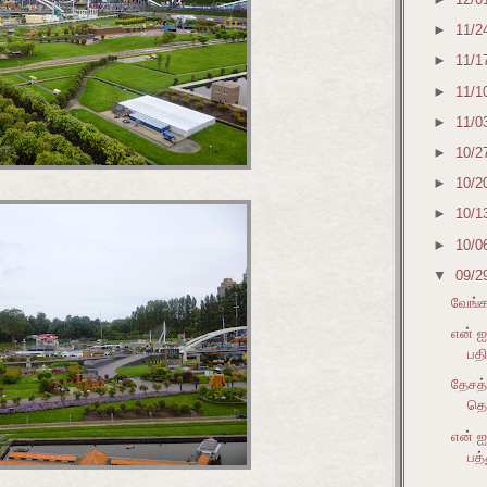
►
11/2
►
11/1
►
11/1
►
11/0
►
10/2
►
10/2
►
10/1
►
10/0
▼
09/2
வேங்க
என் ஐ
பத
தேசத்
தெர
என் ஐ
பத்