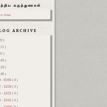
பத்திய கருத்துரைகள்
nts Widget
LOG ARCHIVE
28 )
171 )
97 )
145 )
139 )
146 )
9 - 01/05
( 4 )
2 - 12/29
( 3 )
5 - 12/22
( 4 )
8 - 12/15
( 4 )
1 - 12/08
( 3 )