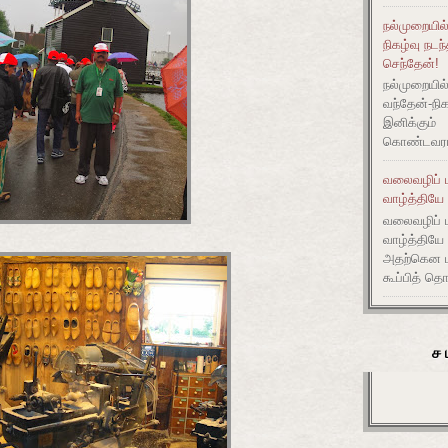
நல்முறையில
நிகழ்வு நட
செந்தேன்!
நல்முறையி
வந்தேன்-
இனிக்கும்
கொண்டவராம
வலைவழிப் ப
வாழ்த்தியே 
வலைவழிப் ப
வாழ்த்தியே
அதற்கென மக
கூப்பித் த
ச