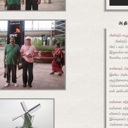
அதி
மீண்டும் எழ
மீண்டும் 
மிரட்டவும் 
இதுவல்ல-உய
வேண்டி யார
கவிதைப் பிற
இனிய அன்ப
சூழ்நிலை
அவ்வகையி
என் நண்பன்
என்னை சுற்
என்னை சுற்
வீணாம் தரு
இவ்வுலகம் 
அன்னை வயிற