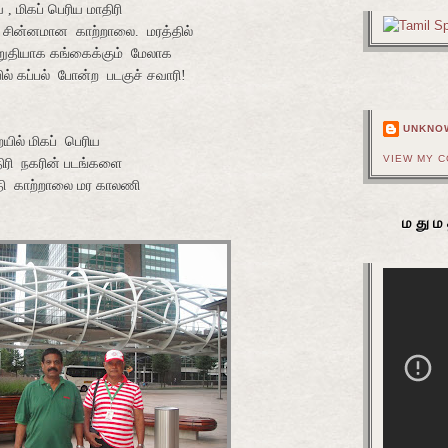
 மிகப் பெரிய மாதிரி
சின்னமான
காற்றாலை.
மரத்தில்
றுதியாக கங்கைக்கும்
மேலாக
ல் கப்பல்
போன்ற
படகுச் சவாரி!
UNKNO
ில் மிகப்
பெரிய
VIEW MY 
ிரி
நகரின் படங்களை
தி
காற்றாலை மர காலணி
மதும