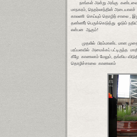
நாங்கள் அன்று அங்கு
கண்டவை ,
மாநகரம், நெதர்லாந்தின் அடையாளச்
காலணி
செய்யும் தொழிற் சாலை , இ
தண்ணீர் பெருக்கெடுத்து
ஓடும் நதியி
என்பன
ஆகும்!
முதலில்
பிரம்மாண்ட மான முறைய
பரப்பளவில்
அமைக்கப் பட்டிருந்த
மாத
கீழே
காணலாம் மேலும், தங்கிய விடு
தொழிச்சாலை
காணலாம்