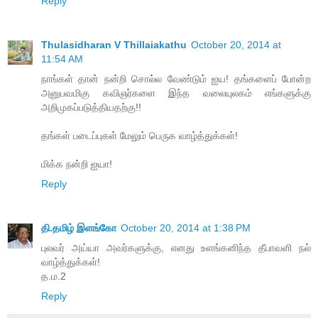
Reply
Thulasidharan V Thillaiakathu
October 20, 2014 at
11:54 AM
நாங்கள் தான் நன்றி சொல்ல வேண்டும் ஐய! தங்களைப் போன்ற
அனுபவமிகு கவிஞர்களை இந்த வலையுலகம் எங்களுக்கு
அறிமுகப்படுத்தியதற்கு!!
தங்கள் படைப்புகள் மேலும் பெருக வாழ்த்துக்கள்!
மிக்க நன்றி ஐயா!
Reply
தி.தமிழ் இளங்கோ
October 20, 2014 at 1:38 PM
புலவர் அய்யா அவர்களுக்கு, எனது உளங்கனிந்த தீபாவளி நல்
வாழ்த்துக்கள்!
த.ம.2
Reply