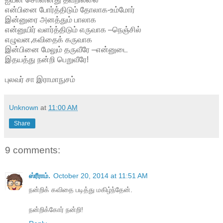
என்பினை போர்த்திடும் தோலாக-உம்மோர்
இன்னுரை அனத்தும் பாலாக
என்னுயிர் வளர்த்திடும் எருவாக –நெஞ்சில்
எழுவன,கவிதைக் கருவாக
இன்பினை மேலும் தருவீரே –என்னுடை
இதயத்து நன்றி பெறுவீரே!
புலவர் சா இராமாநுசம்
Unknown
at
11:00 AM
Share
9 comments:
ஸ்ரீராம்.
October 20, 2014 at 11:51 AM
நன்றிக் கவிதை படித்து மகிழ்ந்தேன்.
நன்றிக்கோர் நன்றி!