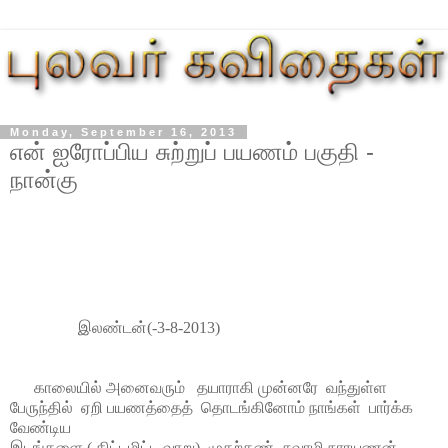
Monday, September 16, 2013
என் ஐரோப்பிய சுற்றுப் பயணம் பகுதி -
நான்கு
இலண்டன்
(-3-8-2013)
காலையில் அனைவரும்
தயாராகி முன்னரே
வந்துள்ள
பேருந்தில்
ஏறி பயணத்தைத்
தொடங்கினோம் நாங்கள்
பார்க்க
வேண்டிய
இடங்களை
(
திட்டமிட்ட வாறு
)
முதற்கண்
சுவாமி நாரயணன்