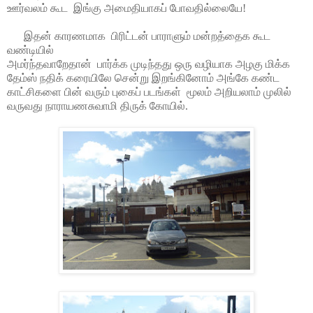
ஊர்வலம் கூட
இங்கு அமைதியாகப் போவதில்லையே
!
இதன் காரணமாக
பிரிட்டன் பாராளும் மன்றத்தைக கூட
வண்டியில்
அமர்ந்தவாறேதான்
பார்க்க முடிந்தது ஒரு வழியாக அழகு மிக்க
தேம்ஸ் நதிக் கரையிலே சென்று இறங்கினோம் அ
ங்கே
கண்ட
காட்சிக
ளை
பின் வரும் புகைப் படங்கள்
மூலம் அறியலாம்
முலில்
வருவது நாராயணசுவாமி திருக் கோயில்.