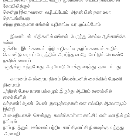
கோவிலிக்குச்
சென்று இறைவனை
வழிபட்டோம்
அதன் பின் நகர உலா
தொடங்கியது
சற்று தாமதமாக எங்கள் வழிகாட்டி வர புறப்பட்டோம்
இலண்டன்
வீதிகளில் எங்கள்
பேருந்து செல்ல ஆங்காங்கே
உள்ள
முக்கிய
இடங்களைப் பற்றி வழிகாட்டி குறிப்புகளை
க்
கூறிக்
கொண்டு வரவும் பேருந்தில்
அமர்ந்த வாறே
கேட்டுக் கொண்டே
நகரின் மையப்
பகுதிக்கு வந்தபோது
அடியோடு போக்கு வரத்து
தடைபட்டது
காரணம் அன்றைய தினம் இலண்டனில் சைக்கிள் பேரணி
தினமாம்
புற்றீசல் போல நாலா பக்கமும் இருந்து ஆயிரம் கணக்கில்
சைக்கிளில்
வந்தனர்
!
ஆண்
,
பெண் குழைந்தைகள் என எவ்வித ஆரவாரமும்
இன்றி
அமைதியாகச்
சென்றது
கண்கொள்ளா காட்சி
!
என் மனதில் நம்
நாட்டில்
நாம் நடத்தும்
ஊர்வலம் பற்றிய காட்சி
,
மாட்சி நினவுக்கு வந்தது
அமைதி