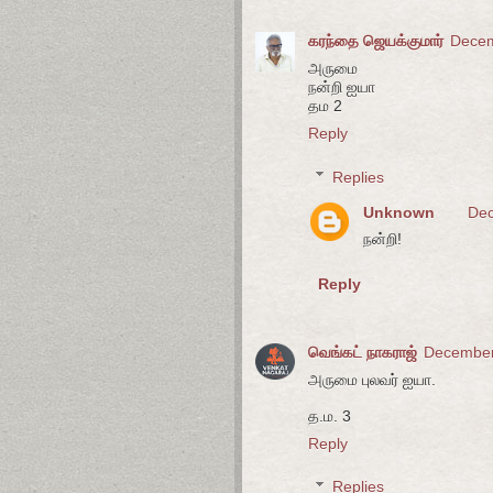
கரந்தை ஜெயக்குமார்
Decem
அருமை
நன்றி ஐயா
தம 2
Reply
Replies
Unknown
Dec
நன்றி!
Reply
வெங்கட் நாகராஜ்
December
அருமை புலவர் ஐயா.
த.ம. 3
Reply
Replies