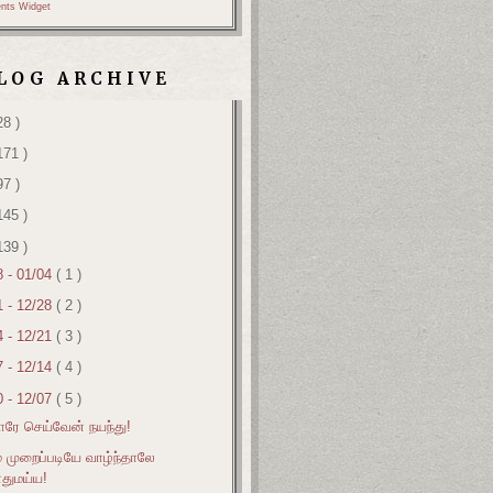
nts Widget
LOG ARCHIVE
28 )
171 )
97 )
145 )
139 )
8 - 01/04
( 1 )
1 - 12/28
( 2 )
4 - 12/21
( 3 )
7 - 12/14
( 4 )
0 - 12/07
( 5 )
ரே செய்வேன் நயந்து!
் முறைப்படியே வாழ்ந்தாலே
துமய்ய!