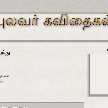
ந்து!
்டுமென
னே