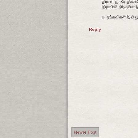
இராமா நுசரே இருள
இராவினி நிற்குமோ 
அருங்கவிகள் இன்னு
Reply
Newer Post