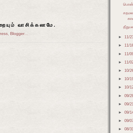
பொன்ற
சதமலவ
கா
ையும் வாசிக்கலாமே.
தீதுபல
►
11/2
►
11/1
►
11/0
►
11/0
►
10/2
►
10/1
►
10/1
►
09/2
►
09/2
►
09/1
►
09/0
►
08/3