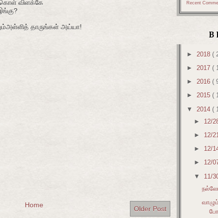
்கொள் விளக்கே
Recent Comme
இங்கு?
ம்அள்ளித் தாருங்கள் அய்யா!
B
►
2018
( 
►
2017
( 
►
2016
( 
►
2015
( 
▼
2014
( 
►
12/2
►
12/2
►
12/1
►
12/0
▼
11/3
நல்லோ
வாழும
Home
Older Post
போ