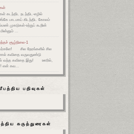
ுகள்
கள் கடந்திட நடந்திட-எழில்
இங்கே பாடமாய் கிடந்திட கோலம்
ம்மண் முகடுகள்-உற்றுப் கூறின்
ின்னும் ...
ந்தச் சூழ்நிலை-1
ர்களே! சில நேரங்களில் சில
களால் கவிதை வருவதுண்டு
ல் வந்த கவிதை இது! ஊரில்,
! என் கவ...
மீபத்திய பதிவுகள்
பத்திய கருத்துரைகள்