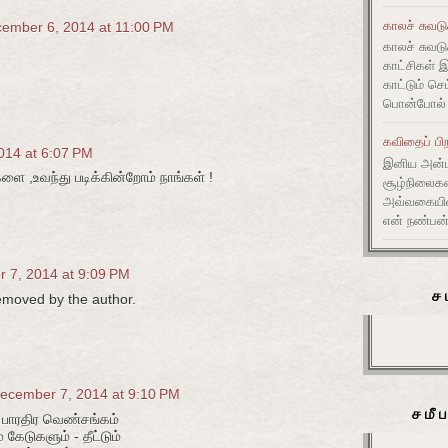
காலச் சுவட
ember 6, 2014 at 11:00 PM
காலச் சுவடு
காட்சிகள் 
காட்டும் செ
பொன்போல் ம
கவிதைப் பிற
014 at 6:07 PM
இனிய அன்ப
ை ,உவந்து படிக்கின்றோம் நாங்கள் !
சூழ்நிலை
அவ்வகையி
என் நண்பன்
 7, 2014 at 9:09 PM
ச
moved by the author.
ecember 7, 2014 at 9:10 PM
சமீ
ப் பாரதிர வெண்சங்கம்
 கேடுகளும் - தீட்டும்