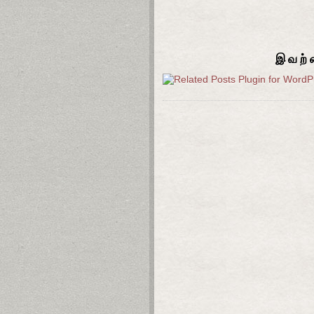
இவற்ற