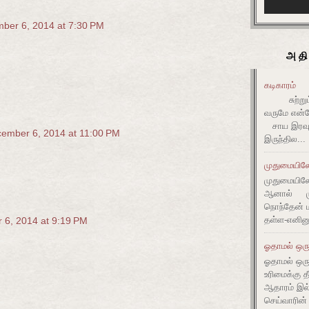
ber 6, 2014 at 7:30 PM
அதி
கடிகாரம்
சுற்றும் 
வருமே என்ன
சாய இரவும
ember 6, 2014 at 11:00 PM
இருந்தில...
முதுமையிலே 
முதுமையிலே 
ஆனால் முது
நொந்தேன் ம
தள்ள-எனின
 6, 2014 at 9:19 PM
ஓதாமல் ஒரு
ஓதாமல் ஒர
உரிமைக்கு 
ஆதாரம் இ
செய்வாரின்