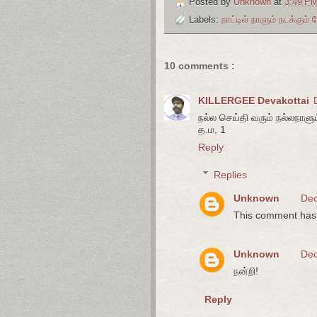
Posted by
Unknown
at
3:49 P
Labels:
நாட்டில் நாளும் நடக்கும
10 comments :
KILLERGEE Devakottai
நல்ல செய்தி வரும் நல்லநாளு
த.ம, 1
Reply
Replies
Unknown
Dec
This comment has 
Unknown
Dec
நன்றி!
Reply