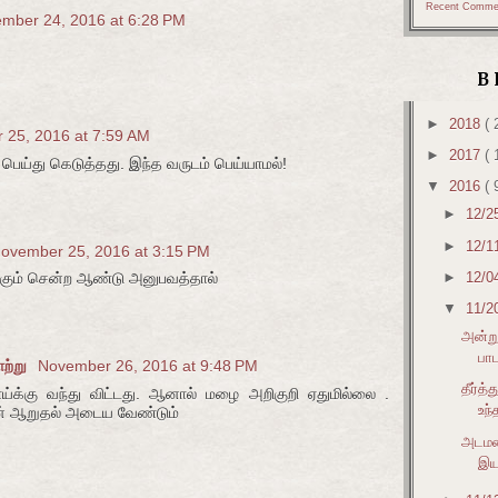
Recent Comme
mber 24, 2016 at 6:28 PM
B
►
2018
( 
 25, 2016 at 7:59 AM
►
2017
( 
பெய்து கெடுத்தது. இந்த வருடம் பெய்யாமல்!
▼
2016
( 
►
12/2
►
12/1
ovember 25, 2016 at 3:15 PM
►
12/0
கும் சென்ற ஆண்டு அனுபவத்தால்
▼
11/2
அன்று
பாட
ாற்று
November 26, 2016 at 9:48 PM
தீர்த
வாய்க்கு வந்து விட்டது. ஆனால் மழை அறிகுறி ஏதுமில்லை .
உந்
ன் ஆறுதல் அடைய வேண்டும்
அடமழை
இய