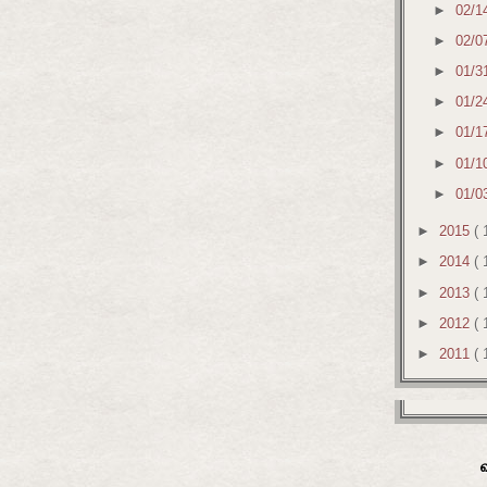
►
02/1
►
02/0
►
01/3
►
01/2
►
01/1
►
01/1
►
01/0
►
2015
( 
►
2014
( 
►
2013
( 
►
2012
( 
►
2011
( 