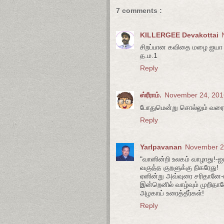
7 comments :
KILLERGEE Devakottai
சிறப்பான கவிதை மழை ஐயா
த.ம.1
Reply
ஸ்ரீராம்.
November 24, 201
போதுமென்று சொல்லும் வரை
Reply
Yarlpavanan
November 24
"வானின்றி உலகம் வாழாது!-
வகுத்த குறளுக்கு நிகரேது!
ஏனின்று அவ்வுரை சரிதானே
இன்றெனில் வாழ்வும் முறிதா
அழகாய் உரைத்தீர்கள்!
Reply