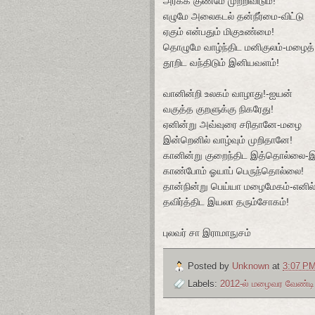
அரக்க குணமே முற்றிவிடும்!
எழுமே அலைகடல் தன்நீர்மை-விட்டு
ஏகும் என்பதும் மிகுஉண்மை!
தொழுமே வாழ்ந்திட மனிகுலம்-மழைத்
தூறிட வந்திடும் இனியவளம்!
வானின்றி உலகம் வாழாது!-ஐயன்
வகுத்த குறளுக்கு நிகரேது!
ஏனின்று அவ்வுரை சரிதானே-மழை
இன்றெனில் வாழ்வும் முறிதானே!
கானின்று குறைந்திட இத்தொல்லை-
காண்போம் ஓயாப் பெருந்தொல்லை!
தான்நின்று பெய்யா மழைமேகம்-எனில
தவிர்த்திட இயலா தரும்சோகம்!
புலவர் சா இராமாநுசம்
Posted by
Unknown
at
3:07 P
Labels:
2012-ல் மழைவர வேண்டி 