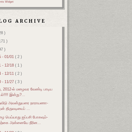
nts Widget
LOG ARCHIVE
28 )
171 )
97 )
5 - 01/01
( 2 )
1 - 12/18
( 1 )
4 - 12/11
( 2 )
0 - 11/27
( 3 )
, 2012-ல் மழைவர வேண்டி பாடிய
ல்!!!! இன்று?...
்துவிடு அவன்துயரை நாராயணா-
தன் திருவடியைப் ...
 பெய்யாது ஐப்பசி போகவும்-
ற்கை அன்னையே நீரின...