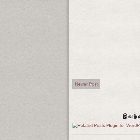
Newer Post
இவற்ற