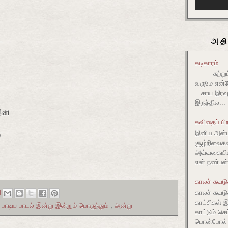
அதி
கடிகாரம்
சுற்றும் 
வருமே என்ன
சாய இரவும
இருந்தில...
இனி
கவிதைப் பிற
இனிய அன்ப
்
சூழ்நிலை
அவ்வகையி
என் நண்பன்
காலச் சுவட
காலச் சுவடு
M
காட்சிகள் 
பாடிய பாடல் இன்று இன்றும் பொருந்தும்
,
அன்று
காட்டும் செ
பொன்போல் ம