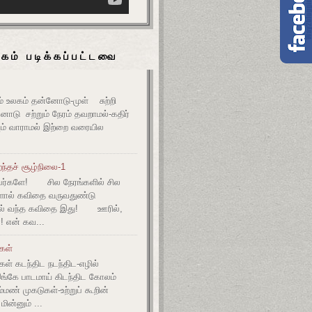
கம் படிக்கப்பட்டவை
உலகம் தன்னோடு-முள் சுற்றி
ோடு சற்றும் நேரம் தவறாமல்-கதிர்
் வாராமல் இற்றை வரையில
ந்தச் சூழ்நிலை-1
ர்களே! சில நேரங்களில் சில
களால் கவிதை வருவதுண்டு
ல் வந்த கவிதை இது! ஊரில்,
! என் கவ...
ுகள்
கள் கடந்திட நடந்திட-எழில்
இங்கே பாடமாய் கிடந்திட கோலம்
ம்மண் முகடுகள்-உற்றுப் கூறின்
ின்னும் ...