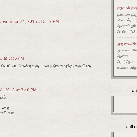
ஓதாமல் ஒரு
ஓதாமல் ஒர
உரிமைக்கு 
November 24, 2016 at 3:19 PM
ஆதாரம் இ
செய்வாரின்
முதுமையிலே 
முதுமையிலே 
ஆனால் முது
6 at 3:35 PM
நொந்தேன் ம
 கொட்டிய சென்ற வருட மழை நினைவுக்கு வருகிறது.
தள்ள-எனின
ச
, 2016 at 3:46 PM
ஐயன்
-மழை
னே!" என
சமீ