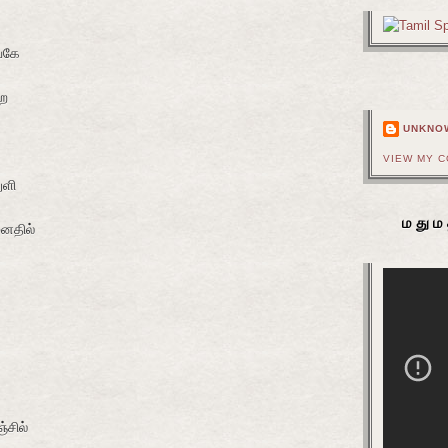
்கே
்ற
UNKNO
VIEW MY 
ுளி
மதும
மனதில்
்சில்