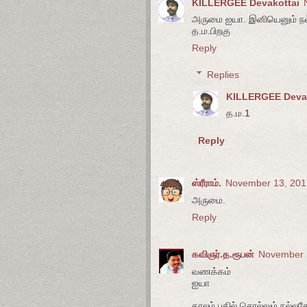
KILLERGEE Devakottai
அருமை ஐயா. இனியெனும் நல்ல
த.ம.பிறகு
Reply
Replies
KILLERGEE Deva
த.ம.1
Reply
ஸ்ரீராம்.
November 13, 201
அருமை.
Reply
கவிஞர்.த.ரூபன்
November 1
வணக்கம்
ஐயா
காலம் பதில் சொல்லும் நல்லத