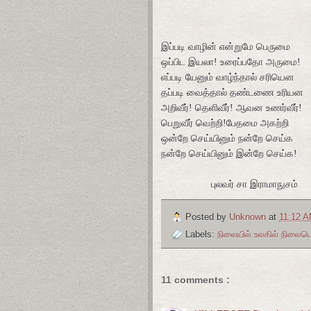
இப்படி வாழின் என்றுமே பெருமை
ஒப்பிட இயலா! உரைப்பதோ அருமை!
எப்படி யேனும் வாழ்ந்தால் சரியென
தப்படி வைத்தால் தண்டணை உரியன
அறிவீர்! தெளிவீர்! ஆவன உணர்வீர்!
பெறுவீர் வெற்றி!பேதமை அகற்றி
ஒன்றே செய்யினும் நன்றே செய்க
நன்றே செய்யினும் இன்றே செய்க!
புலவர் சா இராமாநுசம்
Posted by
Unknown
at
11:12 
Labels:
நிலையில் உலகில் நிலை
11 comments :