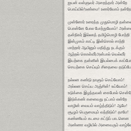
ஐயன் வள்ளுவர் அறைந்தார் அன்றே
பொய்யில்!உண்மை! உணர்வோம் நன்றே
முன்னோர் உரைத்த முதுமொழி தன்
பொன்னே போல போற்றுவோம்! அன்
தன்நிகர் இல்லாத் தமிழ்மொழி போற்றி
இன்முகம் காட்டி இன்சொல் சாற்றி
மாற்றார் ஆயினும் மதித்து நடக்கும்
ஆற்றல் கொள்வீர்அன்பால் வெல்வீர்
இயற்கை தன்னின் இயல்பைக் காப்போ
செயற்கை செய்யும் சிதைவை தடுப்போ
நல்லன கண்டு நாளும் செய்வோம்!
அல்லன செய்ய அஞ்சின்! உய்வோம்!
உடுக்கை இழந்தவன் கைபோல் சென்ற
இடுக்கண் களைவது நட்பாம் என்றே
வாழின் வையம் வாழ்த்திடும்! ஆமே!
சூழும் பெருமையும் வந்திடும்! தாமே!
கண்ணியம் கடமை கட்டுப் பாடனென
அண்ணா வழியில் அனைவரும் வாழ்வ