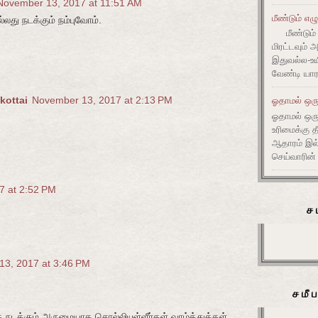
November 13, 2017 at 11:51 AM
மீண்டும் எழ
து நடக்கும் நம்புவோம்.
மீண்டும் 
மிரட்டவும் 
இதுவல்ல-உய
வேண்டி யார
kottai
November 13, 2017 at 2:13 PM
ஓதாமல் ஒரு
ஓதாமல் ஒர
உரிமைக்கு 
ஆதாரம் இ
செய்வாரின்
7 at 2:52 PM
ச
3, 2017 at 3:46 PM
சமீ
ே நடக்கும் அருமையாக சொல்லியுள்ளீர்கள் வாழ்த்துக்கள்