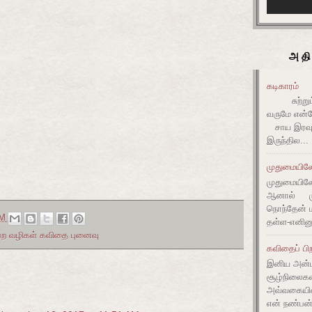
அதி
கடிகாரம்
சுற்றும் 
வருமே என்ன
சாய இரவும
இருந்தில...
முதுமையிலே 
முதுமையிலே 
ஆனால் முது
நொந்தேன் ம
AM
தள்ள-எனின
பெற வழிகள் கவிதை புனைவு
கவிதைப் பிற
இனிய அன்ப
சூழ்நிலை
அவ்வகையி
என் நண்பன்