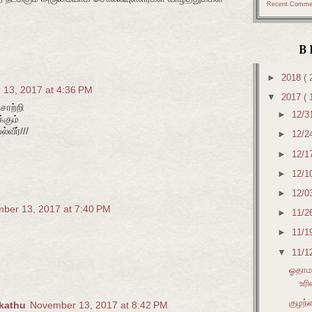
Recent Comme
B
►
2018
( 
13, 2017 at 4:36 PM
▼
2017
( 
சாற்றி
►
12/3
்கும்
வீர்///
►
12/2
►
12/1
►
12/1
►
12/0
ber 13, 2017 at 7:40 PM
►
11/2
►
11/1
▼
11/1
ஓதாமல
உரி
குழந்
akathu
November 13, 2017 at 8:42 PM