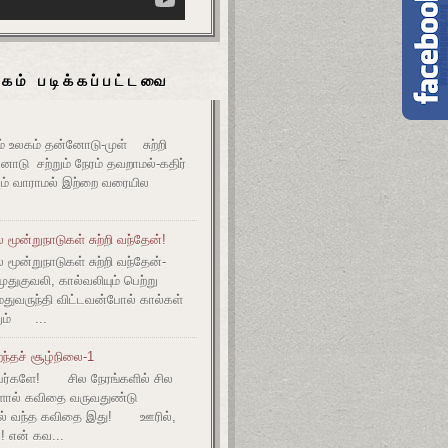
கம் படிக்கப்பட்டவை
உலகம் தன்னோடு-முள் சுற்றி
ோடு சற்றும் நேரம் தவறாமல்-கதிர்
் வாராமல் இற்றை வரையில
மூன்றுநாடுகள் சுற்றி வந்தேன்!
மூன்றுநாடுகள் சுற்றி வந்தேன்-
குவலி, கால்வலியும் பெற்று
துவருந்தி விட்டவன்போல் கால்கள்
ும் ...
ந்தச் சூழ்நிலை-1
ர்களே! சில நேரங்களில் சில
களால் கவிதை வருவதுண்டு
ல் வந்த கவிதை இது! ஊரில்,
! என் கவ...