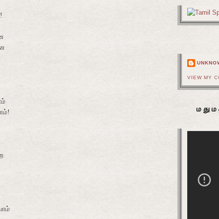
!
னை
னை
UNKNO
VIEW MY 
ம்
மதும
ம்!
ே
ோம்