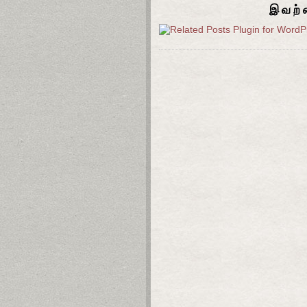
இவற்ற