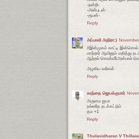
-நன்றி-
-அன்புடன்-
-ரூபன்-
Reply
அப்பாவி அதிரா:)
November 
//இன்முகம் காட்டி இன்சொல் 
மாற்றார் ஆயினும் மதித்து நடக
ஆற்றல் கொள்வீர்அன்பால் வெல்
அழகிய வரிகள்.
Reply
கரந்தை ஜெயக்குமார்
Novem
அருமை ஐயா
நல்லதே நடக்கட்டும்
தம +1
Reply
Thulasidharan V Thillai